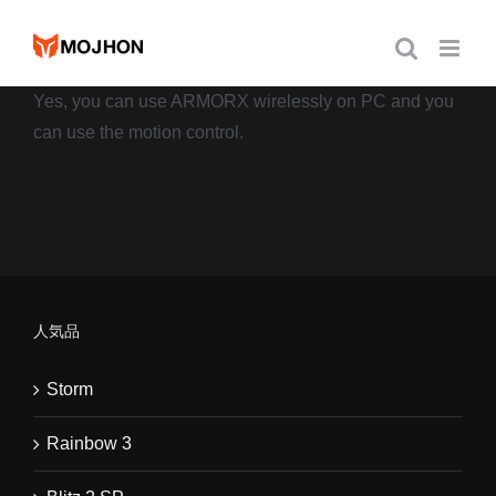
跳
过
内
Yes, you can use ARMORX wirelessly on PC and you
容
can use the motion control.
人気品
Storm
Rainbow 3