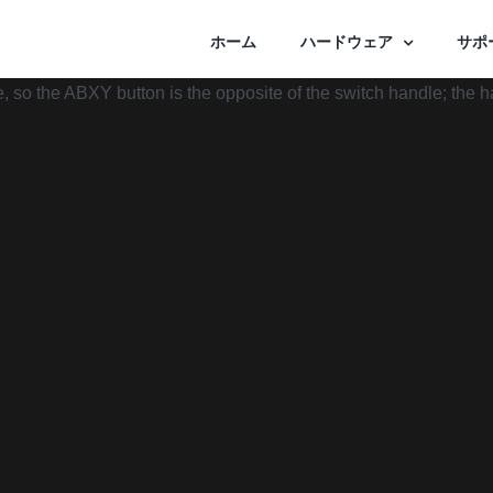
ホーム
ハードウェア
サポ
e, so the ABXY button is the opposite of the switch handle; the 