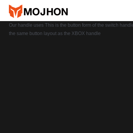
跳
过
内
Our handle uses This is the button form of the switch handl
容
the same button layout as the XBOX handle