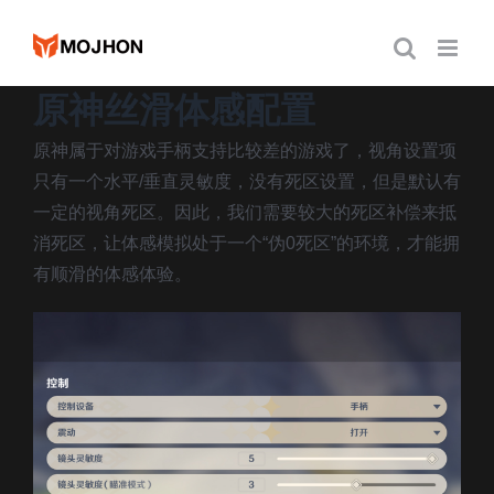
跳
过
内
原神丝滑体感配置
容
原神属于对游戏手柄支持比较差的游戏了，视角设置项
只有一个水平/垂直灵敏度，没有死区设置，但是默认有
一定的视角死区。因此，我们需要较大的死区补偿来抵
消死区，让体感模拟处于一个“伪0死区”的环境，才能拥
有顺滑的体感体验。